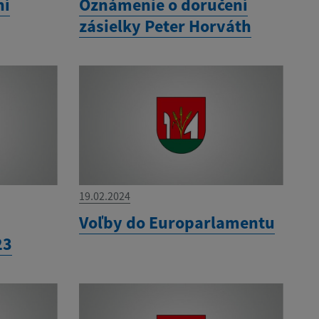
ní
Oznámenie o doručení
zásielky Peter Horváth
19.02.2024
a
Voľby do Europarlamentu
23