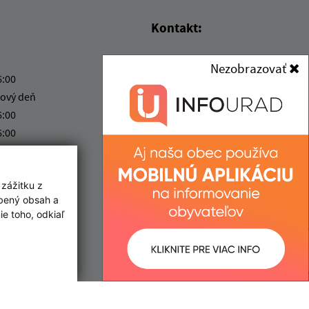
Kontakt:
Obec (Iňa)
Nezobrazovať
Obecný úrad (Iňa)
6:00
Iňa 27
ový deň
935 35 Tehla
6:00
6:00
obecina27@gmail.com
6:00
+421 36 639 80 71
IČO: 00307076
 zážitku z
obený obsah a
e toho, odkiaľ