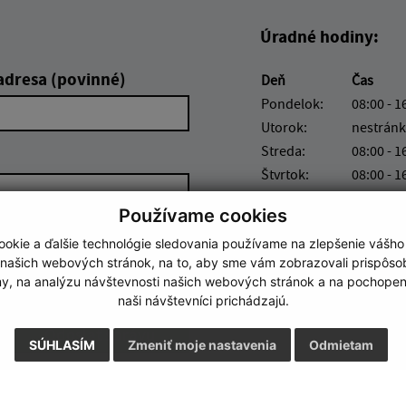
Úradné hodiny:
adresa (povinné)
Deň
Čas
Pondelok:
08:00 - 1
Utorok:
nestránk
Streda:
08:00 - 1
Štvrtok:
08:00 - 1
Piatok:
08:00 - 1
Používame cookies
okie a ďalšie technológie sledovania používame na zlepšenie vášho
 našich webových stránok, na to, aby sme vám zobrazovali prispôs
my, na analýzu návštevnosti našich webových stránok a na pochopeni
naši návštevníci prichádzajú.
Google reCaptcha Response
Odoslať správu
SÚHLASÍM
Zmeniť moje nastavenia
Odmietam