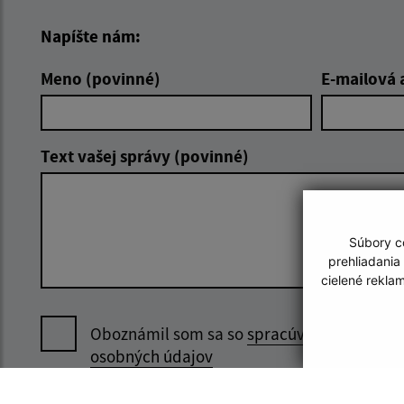
Napíšte nám:
Meno (povinné)
E-mailová 
Text vašej správy (povinné)
Súbory co
prehliadania
cielené rekla
Oboznámil som sa so
spracúvaním
osobných údajov