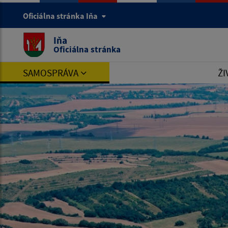
Oficiálna stránka Iňa
Iňa
Oficiálna stránka
SAMOSPRÁVA
ŽI