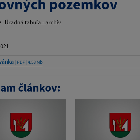
ovných pozemkov
Úradná tabuľa - archív
2021
vánka
| PDF | 4.58 Mb
am článkov: