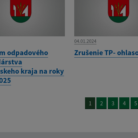
04.01.2024
am odpadového
Zrušenie TP- ohlas
árstva
nskeho kraja na roky
025
1
2
3
4
5