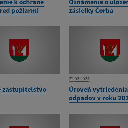
nie k ochrane
Oznámenie o ulože
pred požiarmi
zásielky Čorba
22.02.2024
 zastupiteľstvo
Úroveň vytriedeni
odpadov v roku 20