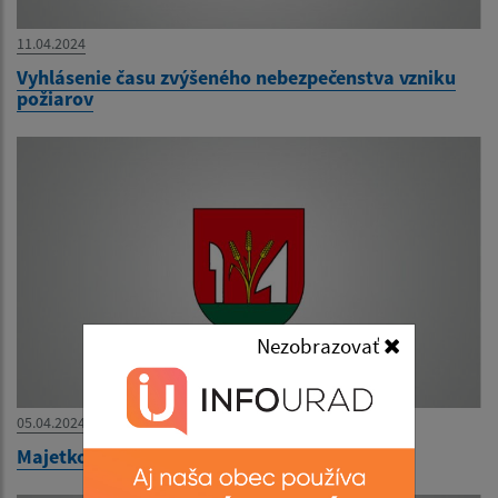
11.04.2024
Vyhlásenie času zvýšeného nebezpečenstva vzniku
požiarov
Nezobrazovať
05.04.2024
Majetkové priznanie 2023