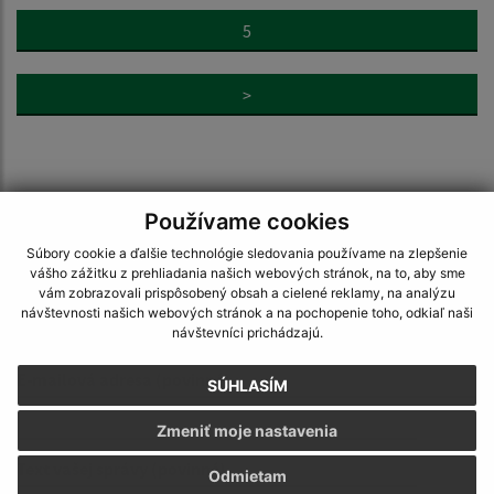
5
>
Používame cookies
Napíšte nám:
Súbory cookie a ďalšie technológie sledovania používame na zlepšenie
vášho zážitku z prehliadania našich webových stránok, na to, aby sme
Meno (povinné)
vám zobrazovali prispôsobený obsah a cielené reklamy, na analýzu
návštevnosti našich webových stránok a na pochopenie toho, odkiaľ naši
návštevníci prichádzajú.
E-mailová adresa (povinné)
SÚHLASÍM
Zmeniť moje nastavenia
Text vašej správy (povinné)
Odmietam