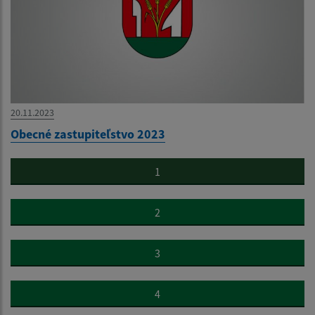
20.11.2023
Obecné zastupiteľstvo 2023
1
2
3
4