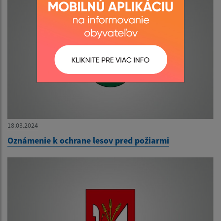
18.03.2024
Oznámenie k ochrane lesov pred požiarmi