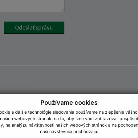
Google reCaptcha Response
Odoslať správu
Používame cookies
okie a ďalšie technológie sledovania používame na zlepšenie vášho
 našich webových stránok, na to, aby sme vám zobrazovali prispôs
my, na analýzu návštevnosti našich webových stránok a na pochopeni
naši návštevníci prichádzajú.