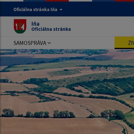
Oficiálna stránka Iňa
Iňa
Oficiálna stránka
SAMOSPRÁVA
ŽI