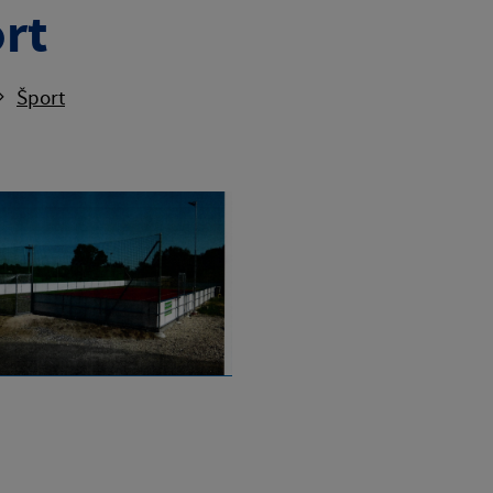
rt
Šport