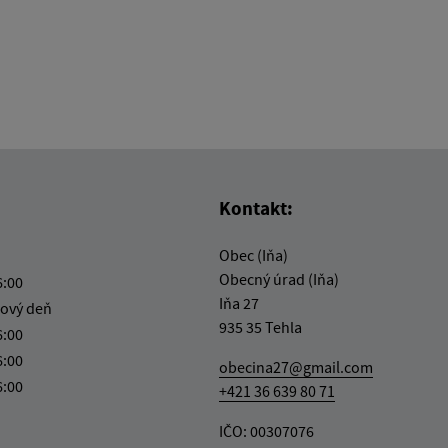
Kontakt:
Obec (Iňa)
Obecný úrad (Iňa)
6:00
Iňa 27
ový deň
935 35 Tehla
6:00
6:00
obecina27@gmail.com
6:00
+421 36 639 80 71
IČO: 00307076