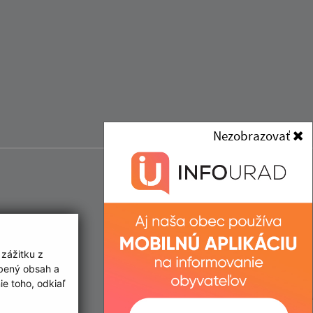
Nezobrazovať
 zážitku z
obený obsah a
e toho, odkiaľ