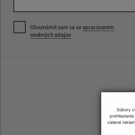
Oboznámil som sa so
spracúvaním
osobných údajov
Súbory co
prehliadania
cielené rekla