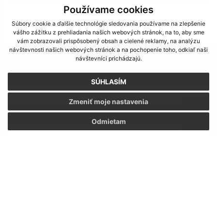
Používame cookies
Súbory cookie a ďalšie technológie sledovania používame na zlepšenie
vášho zážitku z prehliadania našich webových stránok, na to, aby sme
vám zobrazovali prispôsobený obsah a cielené reklamy, na analýzu
návštevnosti našich webových stránok a na pochopenie toho, odkiaľ naši
návštevníci prichádzajú.
Napíšte nám:
Meno (povinné)
SÚHLASÍM
Zmeniť moje nastavenia
E-mailová adresa (povinné)
Odmietam
Text vašej správy (povinné)