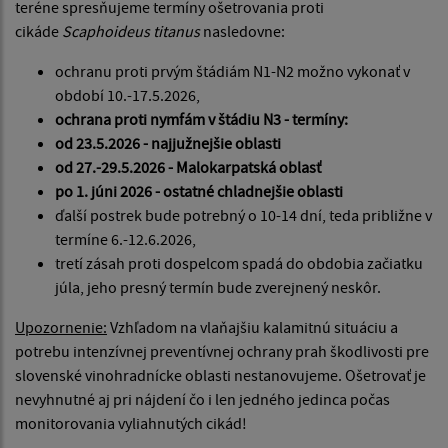
teréne spresňujeme termíny ošetrovania proti
cikáde
Scaphoideus titanus
nasledovne:
ochranu proti prvým štádiám N1-N2 možno vykonať v
období 10.-17.5.2026,
ochrana proti nymfám v štádiu N3 - termíny:
od 23.5.2026 - najjužnejšie oblasti
od 27.-29.5.2026 - Malokarpatská oblasť
po 1. júni 2026 - ostatné chladnejšie oblasti
ďalší postrek bude potrebný o 10-14 dní, teda približne v
termíne 6.-12.6.2026,
tretí zásah proti dospelcom spadá do obdobia začiatku
júla, jeho presný termín bude zverejnený neskôr.
Upozornenie:
Vzhľadom na vlaňajšiu kalamitnú situáciu a
potrebu intenzívnej preventívnej ochrany prah škodlivosti pre
slovenské vinohradnícke oblasti nestanovujeme. Ošetrovať je
nevyhnutné aj pri nájdení čo i len jedného jedinca počas
monitorovania vyliahnutých cikád!