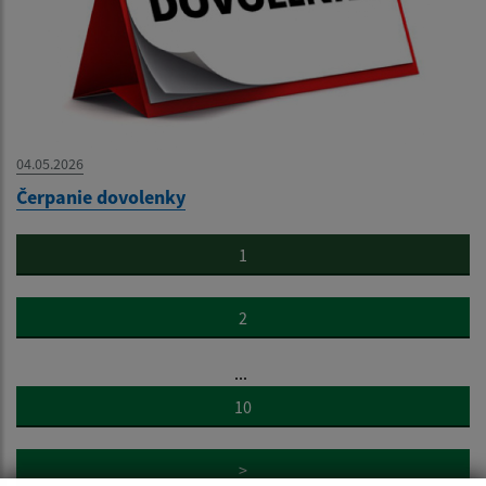
04.05.2026
Čerpanie dovolenky
1
2
...
10
>