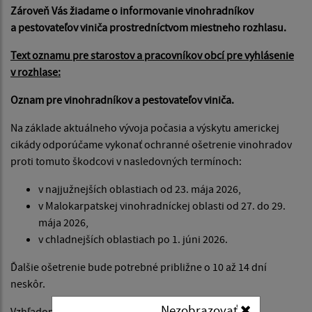
Zároveň Vás žiadame o informovanie vinohradníkov
a pestovateľov viniča prostredníctvom miestneho rozhlasu.
Text oznamu pre starostov a pracovníkov obcí pre vyhlásenie
v rozhlase:
Oznam pre vinohradníkov a pestovateľov viniča.
Na základe aktuálneho vývoja počasia a výskytu americkej
cikády odporúčame vykonať ochranné ošetrenie vinohradov
proti tomuto škodcovi v nasledovných termínoch:
v najjužnejších oblastiach od 23. mája 2026,
v Malokarpatskej vinohradníckej oblasti od 27. do 29.
mája 2026,
v chladnejších oblastiach po 1. júni 2026.
Ďalšie ošetrenie bude potrebné približne o 10 až 14 dní
neskôr.
Nezobrazovať
Vzhľadom na vysoký výskyt škodcu v minulom roku