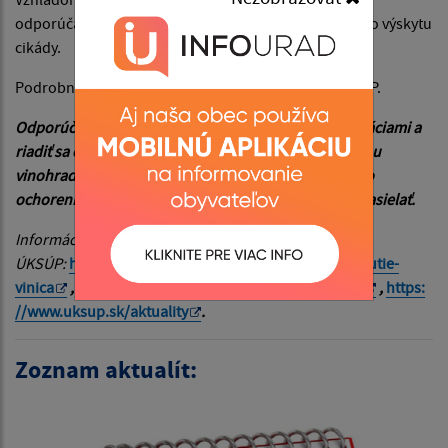
odporúčame ošetrovať vinohrady už pri zistení prvého výskytu
cikády.
Podrobné informácie sú zverejnené na stránke ÚKSÚP.
Odporúčame Vám oboznámiť sa s uvedenými informáciami a
riadiť sa odporúčaniami, ktoré sú dôležité pre ochranu
vinohradov a zabránenie šírenia tohto nebezpečného
ochorenia. Aktuálne informácie budeme priebežne zasielať.
Informácie nájdete aj na web stránke
ÚKSÚP:
https://www.uksup.sk/
signalizacia-zlate-zltnutie-
vinica
,
https://www.uksup.sk/
zlate-zltnutie-vinica
,
https:
//www.uksup.sk/aktuality
.
Zoznam aktualít: