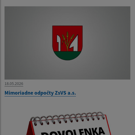
18.05.2026
Mimoriadne odpočty ZsVS a.s.