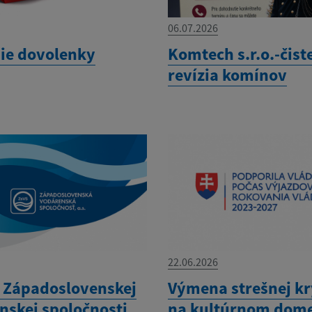
06.07.2026
ie dovolenky
Komtech s.r.o.-čist
revízia komínov
22.06.2026
Západoslovenskej
Výmena strešnej kr
nskej spoločnosti
na kultúrnom dom