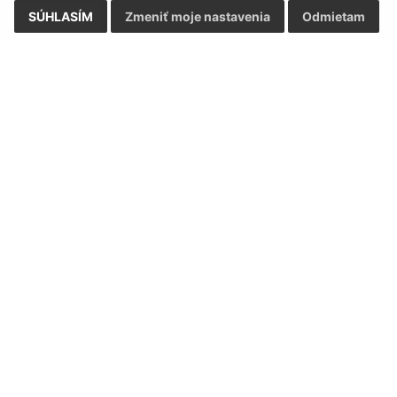
SÚHLASÍM
Zmeniť moje nastavenia
Odmietam
Google reCaptcha Response
Odoslať správu