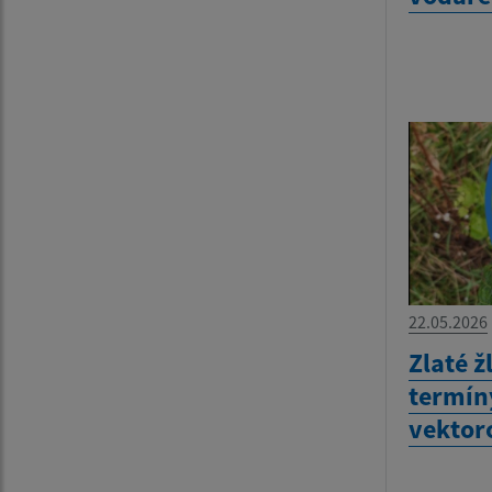
22.05.2026
Zlaté ž
termín
vekto