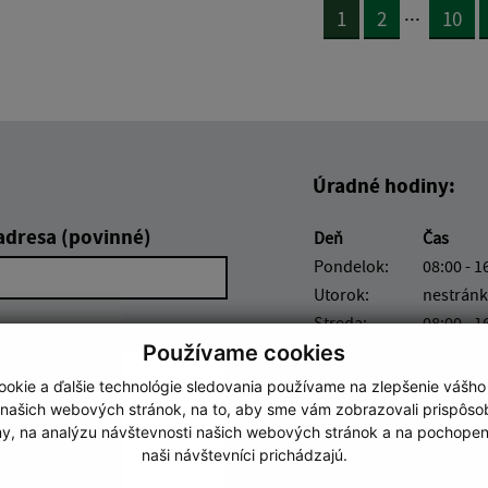
...
1
2
10
Úradné hodiny:
adresa (povinné)
Deň
Čas
Pondelok:
08:00 - 1
Utorok:
nestránk
Streda:
08:00 - 1
Používame cookies
Štvrtok:
08:00 - 1
Piatok:
08:00 - 1
okie a ďalšie technológie sledovania používame na zlepšenie vášho
 našich webových stránok, na to, aby sme vám zobrazovali prispôs
my, na analýzu návštevnosti našich webových stránok a na pochopeni
naši návštevníci prichádzajú.