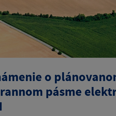
ámenie o plánovanom
rannom pásme elektr
N