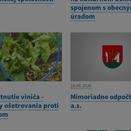
spojenom s obecn
úradom
18.05.2026
ltnutie viniča -
Mimoriadne odpočt
y ošetrovania proti
a.s.
rom