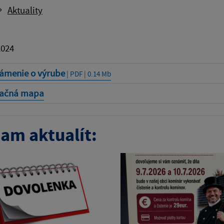
Aktuality
2024
ámenie o výrube
| PDF | 0.14 Mb
uačná mapa
am aktualít: