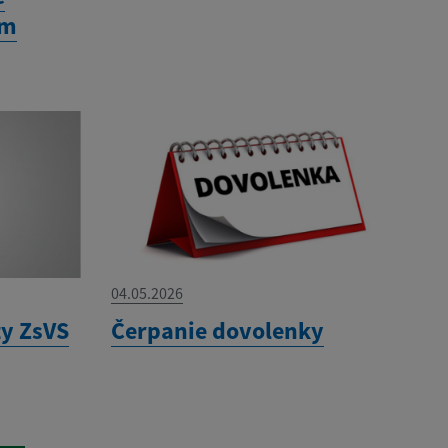
ým
04.05.2026
y ZsVS
Čerpanie dovolenky