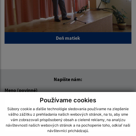
Deň matiek
Napíšte nám:
Meno (povinné)
Používame cookies
Súbory cookie a ďalšie technológie sledovania používame na zlepšenie
E-mailová adresa (povinné)
vášho zážitku z prehliadania našich webových stránok, na to, aby sme
vám zobrazovali prispôsobený obsah a cielené reklamy, na analýzu
návštevnosti našich webových stránok a na pochopenie toho, odkiaľ naši
návštevníci prichádzajú.