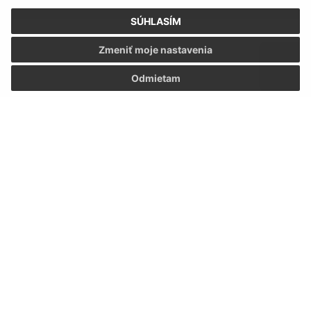
Text vašej správy (povinné)
SÚHLASÍM
Zmeniť moje nastavenia
Odmietam
Oboznámil som sa so
spracúvaním osobných
údajov
Google reCaptcha Response
Odoslať správu
Úradné hodiny:
Deň
Čas
Pondelok:
08:00 - 16:00
Utorok:
nestránkový deň