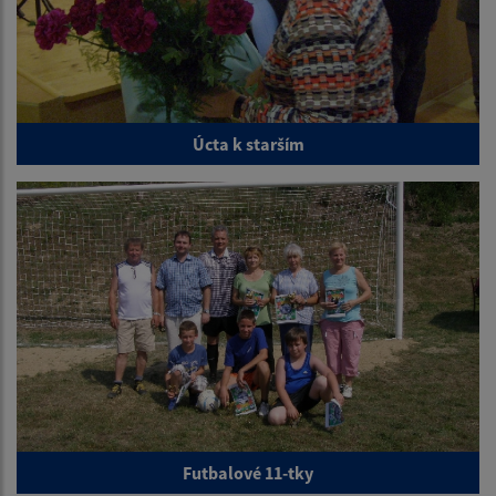
Úcta k starším
Futbalové 11-tky